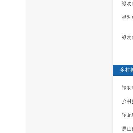
禄劝
禄劝
禄劝
乡村
禄劝
乡村
转龙
屏山