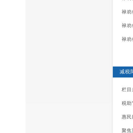
​禄
禄劝
禄劝
减税
栏目
税助
惠民
聚焦