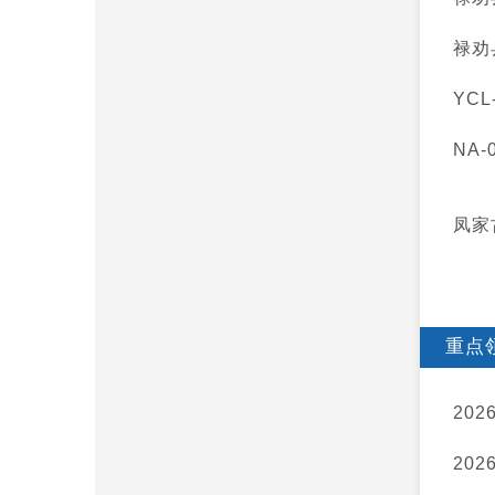
禄劝
YC
NA-
凤家
重点
20
20