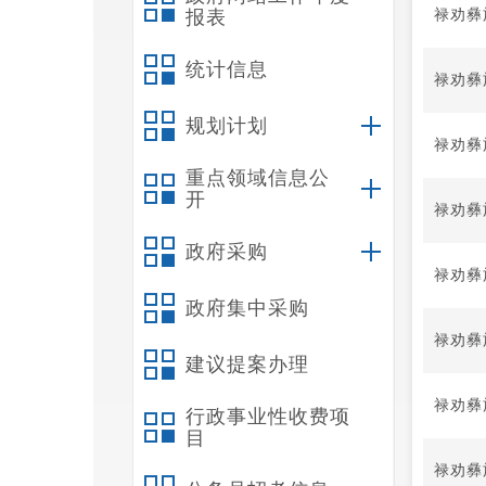
禄劝彝
报表
统计信息
禄劝彝
规划计划
禄劝彝
重点领域信息公
开
禄劝彝
政府采购
禄劝彝
政府集中采购
禄劝彝
建议提案办理
禄劝彝
行政事业性收费项
目
禄劝彝