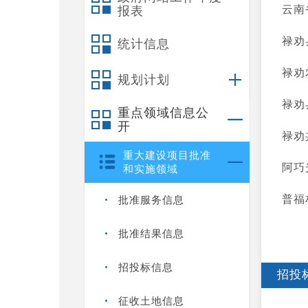
云南
报表
禄劝
统计信息
禄劝
规划计划
禄劝
重点领域信息公
开
禄劝
重大建设项目批准
阿巧
和实施领域
普福
批准服务信息
批准结果信息
招投标信息
招投
征收土地信息