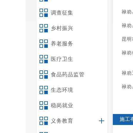
禄劝
调查征集
禄劝
乡村振兴
昆明
养老服务
禄劝
医疗卫生
禄劝
食品药品监管
禄劝
生态环境
稳岗就业
施工
义务教育