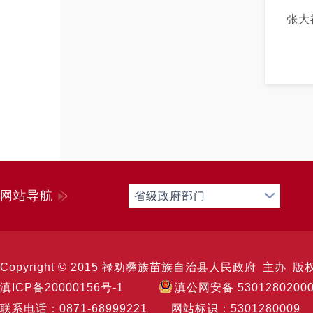
张大
网站导航
省级政府部门
Copyright © 2015 禄劝彝族苗族自治县人民政府 主办 版权所有 
滇ICP备20000156号-1
滇公网安备 5301280200
联系电话：0871-68999221 网站标识：53012