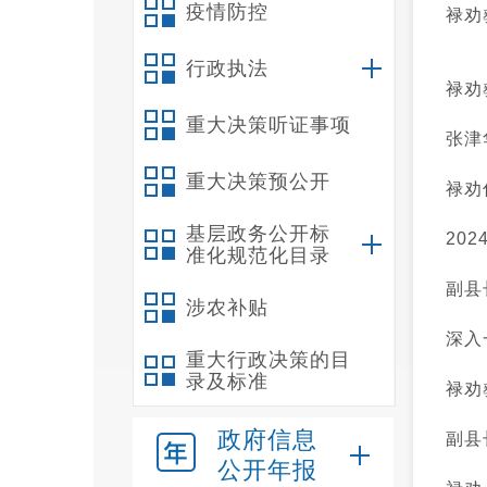
疫情防控
禄劝
行政执法
禄劝
重大决策听证事项
张津
重大决策预公开
禄劝
基层政务公开标
20
准化规范化目录
副县
涉农补贴
深入
重大行政决策的目
录及标准
禄劝
政府信息
副县
公开年报