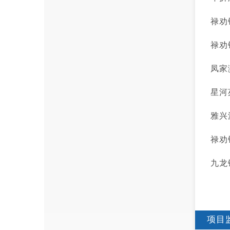
禄劝
禄劝
凤家
星河
雅兴
禄劝
九龙
项目