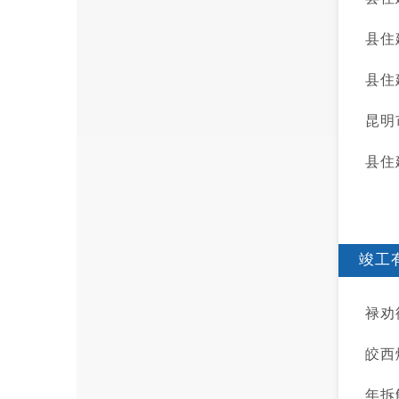
县住
县住
昆明
县住
竣工
禄劝
皎西
年拆