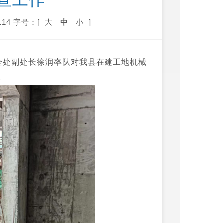
工作   
14
字号：[
大
中
小
]
安全处副处长徐润率队对我县在建工地机械
。