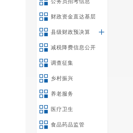
公务员招考信息
财政资金直达基层
县级财政预决算
通
减税降费信息公开
安全管
防护网
调查征集
严格落
乡村振兴
《出门
无裸露
养老服务
住建局
医疗卫生
食品药品监管