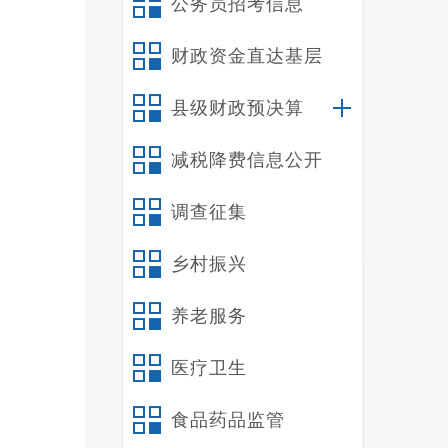
公务员招考信息
先，严
工林地
财政资金直达基层
备，项
服务，
县级财政预决算
获批；
对临时
减税降费信息公开
护红线
调查征集
张
门、乡
乡村振兴
求落到
全高效
养老服务
辑：李
医疗卫生
食品药品监管