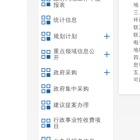
报表
地
三
统计信息
环
联
联
规划计划
电
地
重点领域信息公
开
四
您
政府采购
五
可
六
政府集中采购
自
附
建议提案办理
行政事业性收费项
目