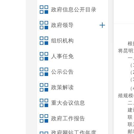
政府信息公开目录
政府领导
组织机构
根
将
昆明
人事任免
一
（
公示公告
（
（
政策解读
（
殖规模
重大会议信息
二
建
联
政府工作报告
联
邮
政府网站工作年度