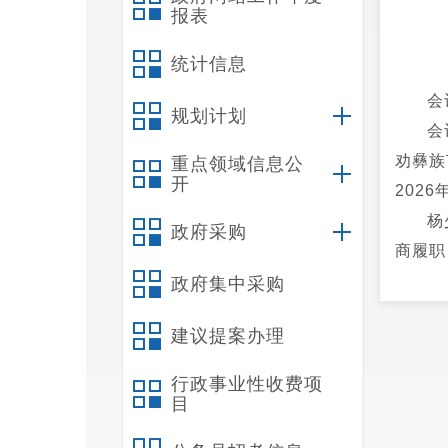
报表
统计信息
会
规划计划
会
劝彝族
重点领域信息公
开
202
杨
政府采购
商履职
提案建
政府集中采购
的政治
建议提案办理
度工作
雪婷 
行政事业性收费项
目