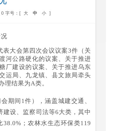
况
0
字号：[
大
中
小
]
情况
代表大会第四次会议议案3件（关
渡河公路硬化的议案、关于推进
糖厂建设的议案、关于推进乌东
交运局、九龙镇、县文旅局牵头
，办理结果为A类。
闭会期间
1
件
）
，涵盖
城建交通、
济建设、监察司法
等
6
大类
，其中
比
38.0
%
；
农林水生态环保类
119