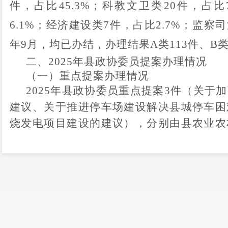
件，占比
45.3
%
；
科教文卫类
2
0
件，占比
6.1
%
；
经济建设
类
7
件，占比
2.7
%
；
监察司
年
9
月
，
均已办结，办理结果
A
类
113
件
、
B
二、
2025
年县政协委员提案办理情况
（一）重点提案办理情况
2025
年县政协委员重点提案
3
件（关
于加
建议
、关于推进停车场建设解决县城停车困
烧发电项目建设的建议
），分别由县农业农
法局牵头办理，截止
2025
年
9
月，均已办结
（二）一般提案办理情况
2025
年
政协
委员一般
提案共有
158
件
，涉
设、社会建设、生态文明建设
5
个方面，
其
治建设
21
件
、
占
13.3
%
，
经济建设
18
件
9.5
%
，
生态文明建设
10
件
、
占
6.3
%
。
截止
2