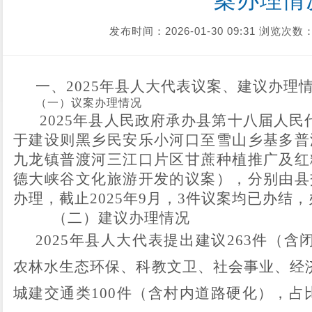
案办理情
发布时间：2026-01-30 09:31
浏览次数：
一、
2025
年县人大代表议案、建议办理
（一）议案办理情况
2025年县人民政府承办县第十八届人民
于建设则黑乡民安乐小河口至雪山乡基多普
九龙镇普渡河三江口片区甘蔗种植推广及红
德大峡谷文化旅游开发的议案），分别由县
办理，截止2025年9月，3件议案均已办结
（二）建议办理情况
202
5
年县人大代表
提出建议
263
件
（含
农林水生态环保、科教文卫、社会事业、经
城建交通
类
10
0
件（含村内道路硬化），占