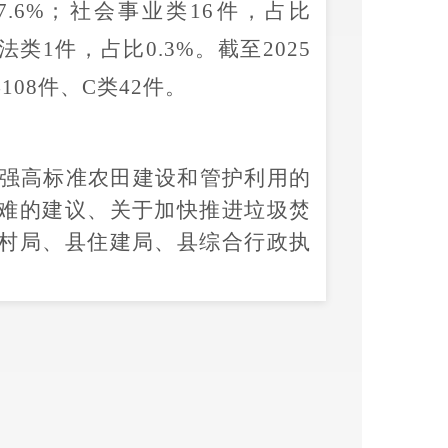
7.6
%
；
社会事业
类
16
件，占比
法
类
1
件，占比
0.3
%
。
截至
2025
类
108
件
、
C
类
42
件
。
强高标准农田建设和管护利用的
难的建议、
关于加快推进垃圾焚
村局、县住建局、县综合行政执
，办理结果为
A
类。
及
经济建设、政治建设、文化建
中，
社会建设
94
件
、
占
59.5
%
，
政
、
占
11.4
%
，
文化建设
1
5
件
、
占
025
年
9
月，均已办结，办理结果