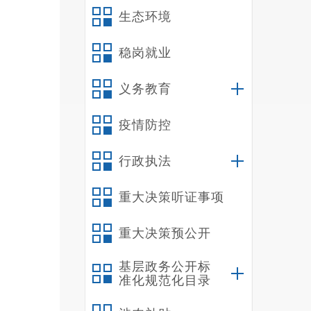
生态环境
处。
稳岗就业
类别
义务教育
物、
疫情防控
求，
行政执法
门前
重大决策听证事项
全天
重大决策预公开
小便
以及
基层政务公开标
准化规范化目录
坏、