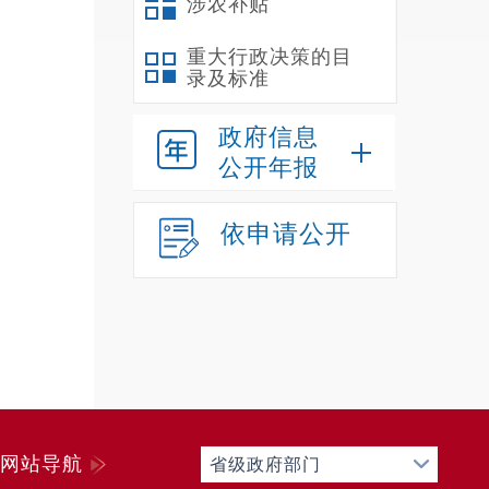
通讯
涉农补贴
建设
重大行政决策的目
录及标准
按批
运并
政府信息
公开年报
介绍
依申请公开
贸市
垃圾
监督
批手
网站导航
省级政府部门