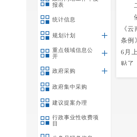
报表
统计信息
《云
规划计划
条例
重点领域信息公
6
月
开
贴了
政府采购
心站
馈了
政府集中采购
民政
建议提案办理
表
，
行政事业性收费项
见征
目
云龙