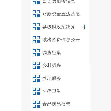
公务员招考信息
《办
财政资金直达基层
府
专
发。
县级财政预决算
了公
减税降费信息公开
乡将
调查征集
示，
案。
乡村振兴
养老服务
医疗卫生
面，
食品药品监管
责集