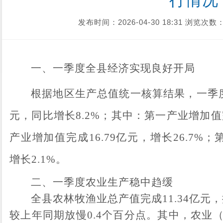
行情况
发布时间：2026-04-30 18:31
浏览次数：
一、
一季度
全
县
经济实现
良好
开局
根据地区生产总值统一核算结果，
一季
元，同比增长
8.2
%
；其中：
第一产业增加值
产业增加值完成
16.79
亿
元，
增长
26.7
%
；
增长
2.1
%
。
二、
一季度
农业生产
稳中趋缓
全县农林牧渔业总产值完成
11.34
亿
元，
较上年同期放慢
0.4
个百分点
。其中，农业