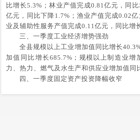
比增长
5.3
%
；林业产值完成
0.81
亿
元，同比
亿
元，同比
下降
1.7
%
；渔业产值完成
0.02
亿
业及辅助性服务产值完成
0.11
亿
元，同比增
三、一季度
工业经济
增势强劲
全县
规模以上工业增加值同比
增长
40.3
加值同比
增长
685.7
%
；规模以上
制造业增
力、热力、燃气及水生产和供应业增加值同
四、一季度
固定资产投资
降幅收窄
全县
固定资产投资
（不含农户）
同比
下
百分点。
其中：县域内项目投资同比下降
7.
比下降
7.4
%
；第二产业投资下降
37.5
%
；第
程投资同比
增长
12.3
%
；
房地产开发投资同