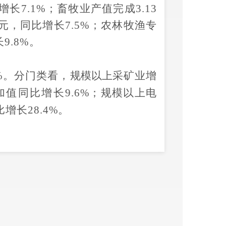
增长
7.1
%
；畜牧业产值完成
3.13
元，同比增长
7.5
%
；农林牧渔专
长
9.8
%
。
%
。
分门类看，
规模以上
采矿业增
加值同比
增长
9.6
%
；规模以上
电
比
增长
28.4
%
。
降
0.3%
，较上年同期收窄
35.6
个
5%
，分产业看，第一产业投资同
三产业投资增长
11.1
%
。
建安工
比
增长
26.7
%
；
民间投资同比
增长