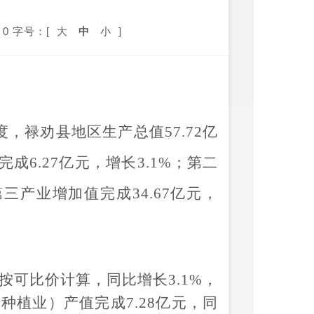
0
字号：[
大
中
小
]
度，
禄劝县
地区生产总值
57.72
亿
完成
6.27
亿元
，增长
3.1
%
；第二
第三产业增加值完成
34.67
亿
元，
按可比价计算，
同比增
长
3.1
%
，
（种植业）产值完成
7.28
亿元
，同