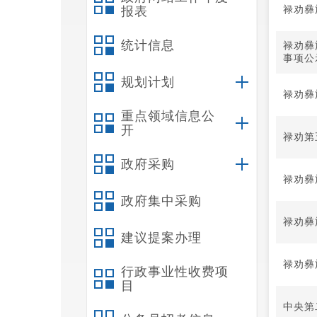
禄劝彝
报表
统计信息
禄劝彝
事项公
规划计划
禄劝彝
重点领域信息公
开
禄劝第
政府采购
禄劝彝
政府集中采购
禄劝彝
建议提案办理
禄劝彝
行政事业性收费项
目
中央第