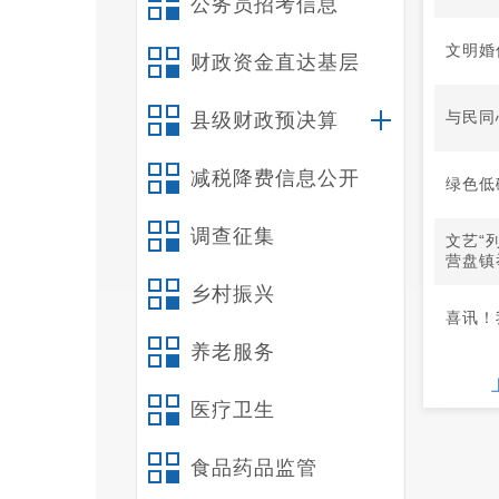
公务员招考信息
文明婚
财政资金直达基层
与民同
县级财政预决算
减税降费信息公开
绿色低
调查征集
文艺“
营盘镇
乡村振兴
喜讯！
养老服务
医疗卫生
食品药品监管