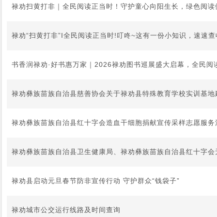
禄劝扫黄打非｜全民阅读正当时！守护童心向阳生长，绿色阅读健
禄劝“扫黄打非”I全民阅读正当时!叮咚~这有一份小知识，速速查
书香润禄劝·好书惠万家｜2026禄劝图书巡展盛大启幕，全民阅
禄劝彝族苗族自治县慈善协会关于禄劝县特殊教育学校实训基地
禄劝彝族苗族自治县红十字会造血干细胞捐献宣传采样志愿服务
禄劝彝族苗族自治县卫生健康局、禄劝彝族苗族自治县红十字会
禄劝县启动元旦春节防非宣传行动 守护群众“钱袋子”
禄劝城市公交运行线路及时间查询