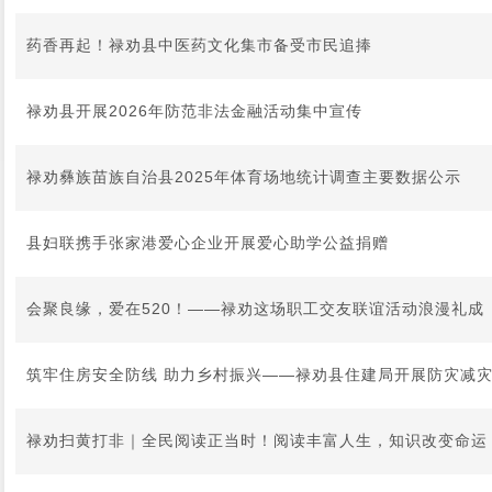
药香再起！禄劝县中医药文化集市备受市民追捧
禄劝县开展2026年防范非法金融活动集中宣传
禄劝彝族苗族自治县2025年体育场地统计调查主要数据公示
县妇联携手张家港爱心企业开展爱心助学公益捐赠
会聚良缘，爱在520！——禄劝这场职工交友联谊活动浪漫礼成
筑牢住房安全防线 助力乡村振兴——禄劝县住建局开展防灾减
禄劝扫黄打非｜全民阅读正当时！阅读丰富人生，知识改变命运