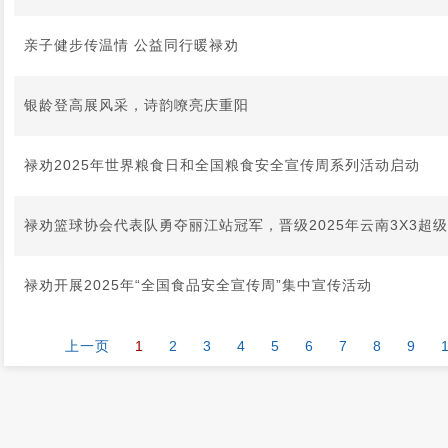
亲子健步传温情 公益同行暖禄劝
银龄登高展风采，诗韵嘹亮庆重阳
禄劝2025年世界粮食日和全国粮食安全宣传周系列活动启动
禄劝篮球协会代表队勇夺丽江站冠军，晋级2025年云南3X3超
禄劝开展2025年“全国食品安全宣传周”集中宣传活动
上一页
1
2
3
4
5
6
7
8
9