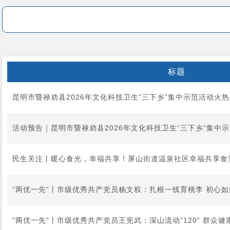
标题
昆明市暨禄劝县2026年文化科技卫生“三下乡”集中示范活动火
活动预告｜昆明市暨禄劝县2026年文化科技卫生“三下乡”集中
民生关注丨暖心食光，幸福共享！屏山街道温泉社区幸福共享食
“两优一先”丨市级优秀共产党员杨文权：扎根一线育桃李 初心
"两优一先"丨市级优秀共产党员王宪武：深山流动“120” 群众健康