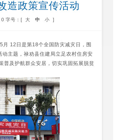
改造政策宣传活动
0
字号：[
大
中
小
]
5月 12日是第18个全国防灾减灾日，围
活动主题，禄劝县住建局立足农村住房安
策普及护航群众安居，切实巩固拓展脱贫