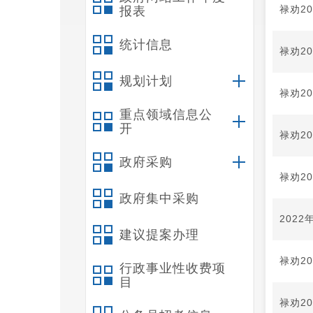
禄劝2
报表
统计信息
禄劝2
规划计划
禄劝2
重点领域信息公
开
禄劝2
政府采购
禄劝2
政府集中采购
202
建议提案办理
禄劝2
行政事业性收费项
目
禄劝2