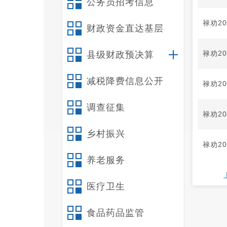
公务员招考信息
禄劝2
财政资金直达基层
禄劝2
县级财政预决算
减税降费信息公开
禄劝2
调查征集
禄劝2
乡村振兴
禄劝2
养老服务
医疗卫生
食品药品监管