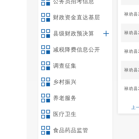
公务员招考信息
禄劝县
财政资金直达基层
禄劝县
县级财政预决算
减税降费信息公开
禄劝县
调查征集
禄劝县
乡村振兴
禄劝县
养老服务
上
医疗卫生
食品药品监管