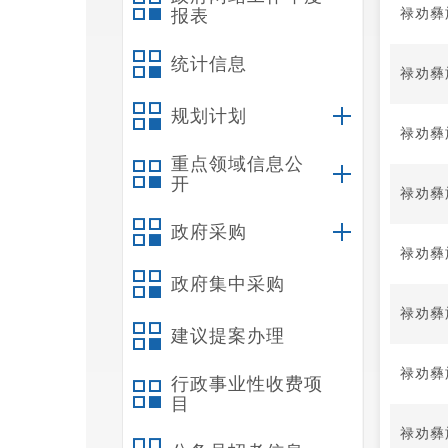
禄劝彝
报表
统计信息
禄劝彝
规划计划
禄劝彝
重点领域信息公
开
禄劝彝
政府采购
禄劝彝
政府集中采购
禄劝彝
建议提案办理
禄劝彝
行政事业性收费项
目
禄劝彝