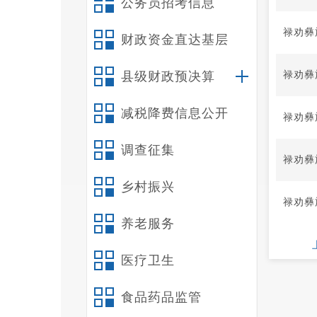
公务员招考信息
禄劝彝
财政资金直达基层
禄劝彝
县级财政预决算
减税降费信息公开
​禄劝
调查征集
禄劝彝
乡村振兴
禄劝彝
养老服务
医疗卫生
食品药品监管