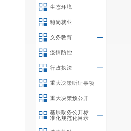
治防护
生态环境
5
理，负
稳岗就业
6
义务教育
（
禄
疫情防控
态修复
源管理
行政执法
1
重大决策听证事项
2
重大决策预公开
3
4
基层政务公开标
5
准化规范化目录
6