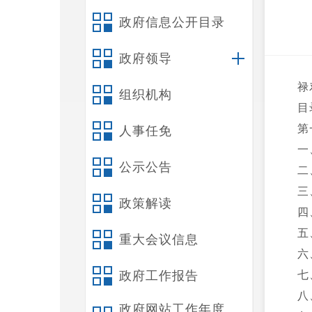
政府信息公开目录
政府领导
禄
组织机构
目
第
人事任免
一
公示公告
二
三
政策解读
四
五
重大会议信息
六
政府工作报告
七
八
政府网站工作年度