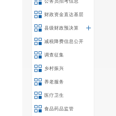
公务员招考信息
十
十
财政资金直达基层
十
十
县级财政预决算
减税降费信息公开
禄
一
调查征集
（
1
乡村振兴
好用地
2
养老服务
交管理
医疗卫生
3
并组织
食品药品监管
4