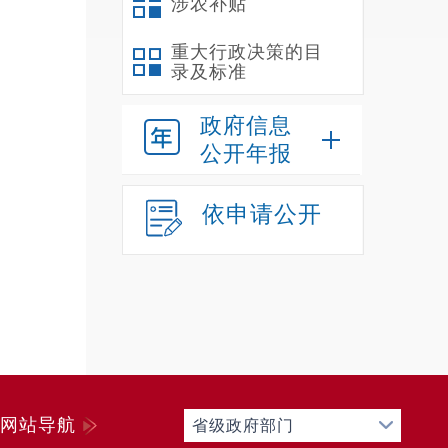
涉农补贴
局
1
重大行政决策的目
录及标准
2
3
政府信息
4
公开年报
5
6
依申请公开
7
8
9
1
1
1
1
网站导航
省级政府部门
1