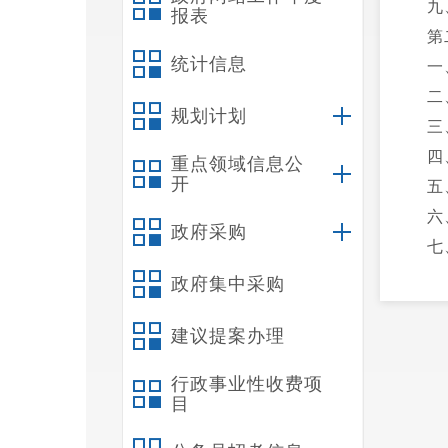
九
报表
第
统计信息
一
二
规划计划
三
四
重点领域信息公
开
五
六
政府采购
七
八
政府集中采购
九
建议提案办理
十
十
行政事业性收费项
十
目
十