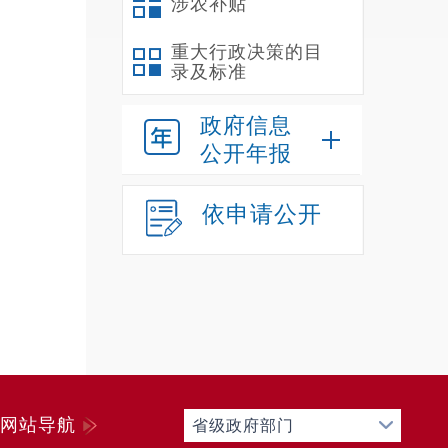
涉农补贴
我
额补助
重大行政决策的目
录及标准
个。截
在
政府信息
中：财
公开年报
离
车
依申请公开
三
（
2
0元，
上级补
与
经费增
网站导航
省级政府部门
（