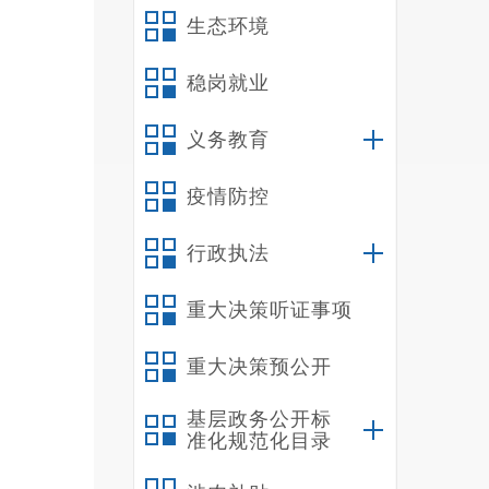
色的档
生态环境
8
发展、
稳岗就业
9
义务教育
育、历
1
疫情防控
（
我
行政执法
（
贯
重大决策听证事项
并组织
重大决策预公开
指导机
指导。
基层政务公开标
理、安
准化规范化目录
二