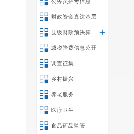
公务员招考信息
十
十
财政资金直达基层
十
十
县级财政预决算
减税降费信息公开
禄
一
调查征集
（
1
乡村振兴
2
3
养老服务
4
医疗卫生
5
6
食品药品监管
7