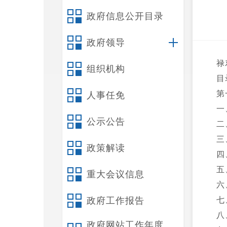
政府信息公开目录
政府领导
禄
组织机构
目
第
人事任免
一
公示公告
二
三
政策解读
四
五
重大会议信息
六
政府工作报告
七
八
政府网站工作年度