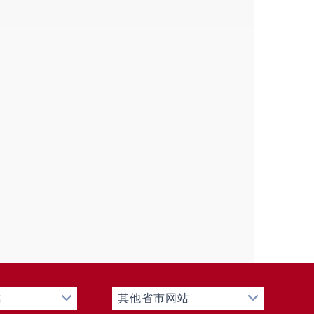
拨款开支经费的公务员0人，参照公务员法管
事业工人0人；经费自理人员0人。
费的人员0人；经费自理人员0人。
计0人（离休0人，退休0人）。年末由
退休40人）。车辆编制3辆，在编实有车辆
求，秉承以保健为中心，群体保健为基
体、面向基层以预防为主的工作方针，为
服、孕产妇保健、儿童保健、孕产妇和5
幼机构卫生保健指导、妇幼卫生信息统计
站
其他省市网站