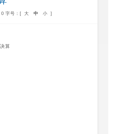
算
0
字号：[
大
中
小
]
门决算