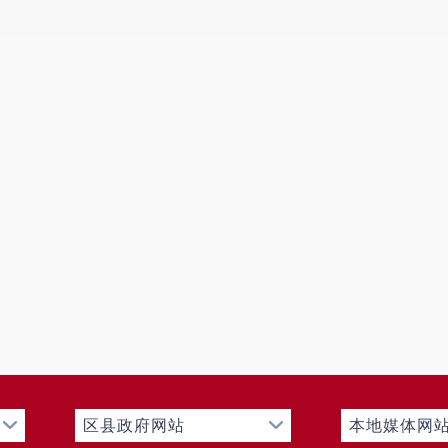
（三）单位人员和车辆的编制及实有情况
我单位2024年末编制内实有人员50人。包括财政
理人员0人，事业管理人员和专业技术人员50人，机关和
我单位2024年末其他人员0人。包括财政拨款开支经
年末尚未移交养老保险基金发放养老金的离退休人员共
养老保险基金发放养老金的离退休人员40人（离休0人，
3辆，超编0辆。
三、 重点工作概述
认真贯彻落实国家《中华人民共和国母婴保健法》要
础，以保障生殖健康为目的，保健与临床相结合，面向群
辖区妇女儿童提供婚前医学检查、孕前优生检查、叶酸补
岁以下儿童死亡率、出生缺陷监测、新生儿疾病筛查、托
等公共卫生服务。
第二部分 2024年度部门决算表
区县政府网站
本地媒体网
（详见附件）