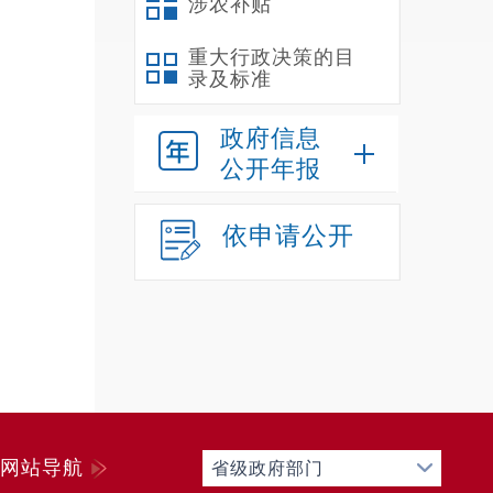
涉农补贴
次招
重大行政决策的目
录及标准
息技
政府信息
公开年报
信息
依申请公开
1
2
应
（
ht
网站导航
省级政府部门