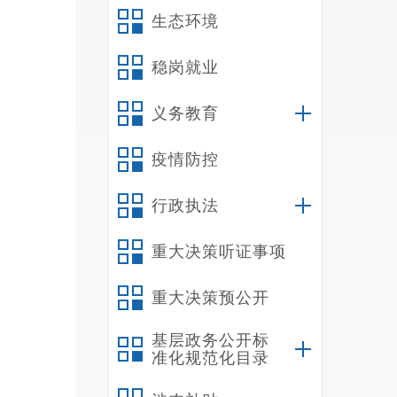
的人
生态环境
3
4
稳岗就业
5
义务教育
量重
疫情防控
6
政策
行政执法
7
重大决策听证事项
8
重大决策预公开
9
基层政务公开标
准化规范化目录