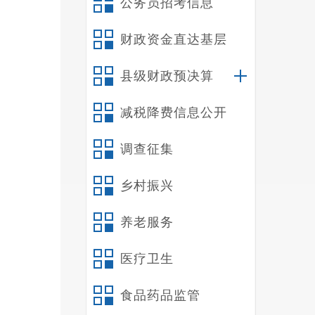
公务员招考信息
财政资金直达基层
《云
县级财政预决算
师资
机关
减税降费信息公开
14
（
试
调查征集
法。
乡村振兴
养老服务
体制
医疗卫生
人岗
伍建
食品药品监管