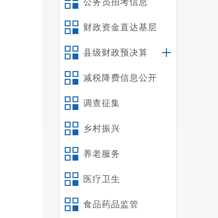
公务员招考信息
色，
财政资金直达基层
格按
务运
县级财政预决算
核结
减税降费信息公开
问
调查征集
化产
乡村振兴
馆、
养老服务
（室
劝红
医疗卫生
食品药品监管
怎么