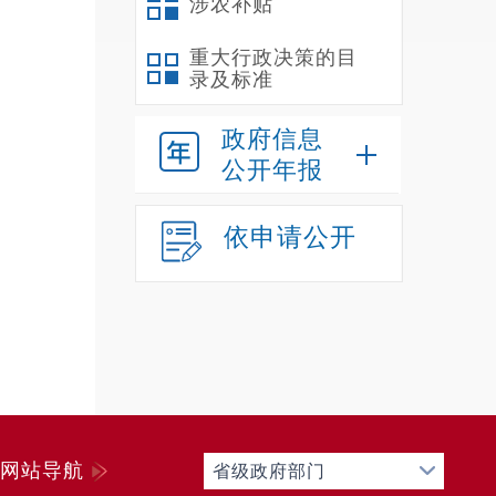
涉农补贴
共服
重大行政决策的目
剧、
录及标准
政府信息
的文
公开年报
秀文
依申请公开
类文
化人
乡村
间音
网站导航
省级政府部门