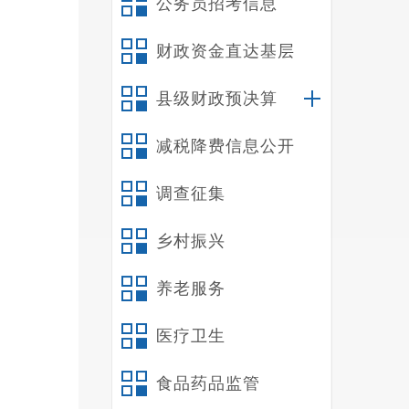
公务员招考信息
财政资金直达基层
县级财政预决算
下
减税降费信息公开
域、重
为。同
调查征集
律、群
周明）
乡村振兴
养老服务
医疗卫生
食品药品监管