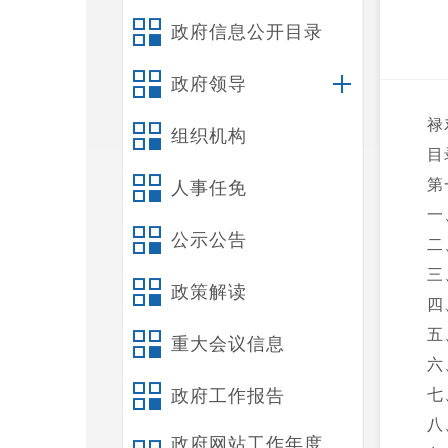
政府信息公开目录
政府领导
禄
组织机构
目
第
人事任免
一
公示公告
二
三
政策解读
四
五
重大会议信息
六
政府工作报告
七
八
政府网站工作年度