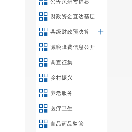
公务员招考信息
十
十
财政资金直达基层
十
十
县级财政预决算
禄
减税降费信息公开
2
一
调查征集
（
1
乡村振兴
发展，
2
养老服务
3
医疗卫生
作和市
4
食品药品监管
培养，