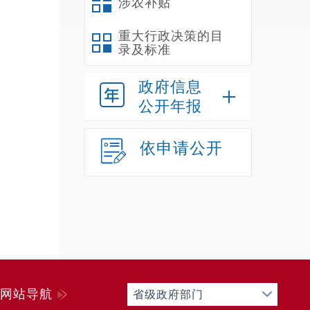
涉农补贴
所
1
重大行政决策的目
录及标准
2
3
政府信息
4
公开年报
5
（
依申请公开
实
施全域
文化遗
二
我
额补助
个。截
网站导航
省级政府部门
在