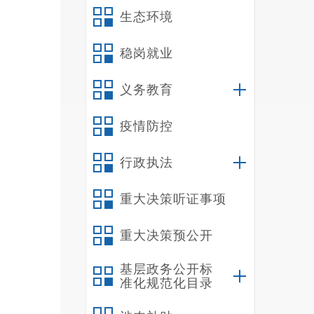
5
生态环境
全县性
6
稳岗就业
7
义务教育
8
护，推
疫情防控
9
体系建
行政执法
1
电影、
重大决策听证事项
行业领
重大决策预公开
1
（
基层政务公开标
禄
准化规范化目录
旅游科