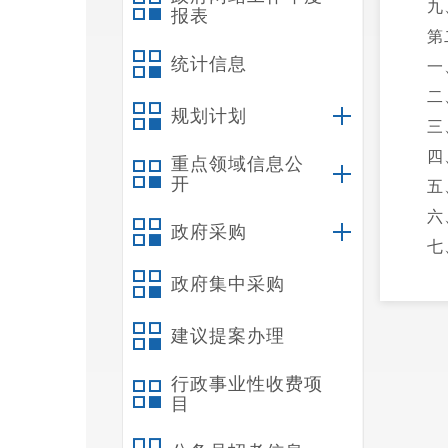
九
报表
第
统计信息
一
二
规划计划
三
四
重点领域信息公
开
五
六
政府采购
七
八
政府集中采购
九
建议提案办理
十
十
行政事业性收费项
十
目
十