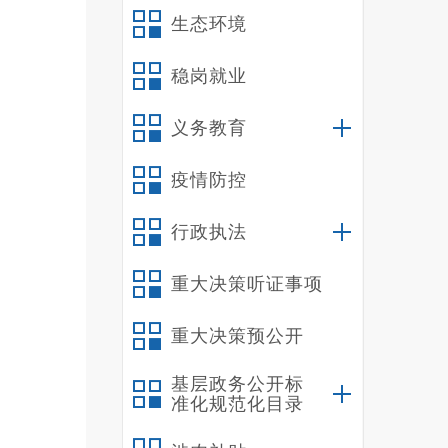
刑事犯
生态环境
（
资金，
稳岗就业
（
义务教育
树立社
（
疫情防控
2
层党建
行政执法
法队、
我
重大决策听证事项
（
重大决策预公开
一
动员凝
基层政务公开标
巩固脱
准化规范化目录
态、林