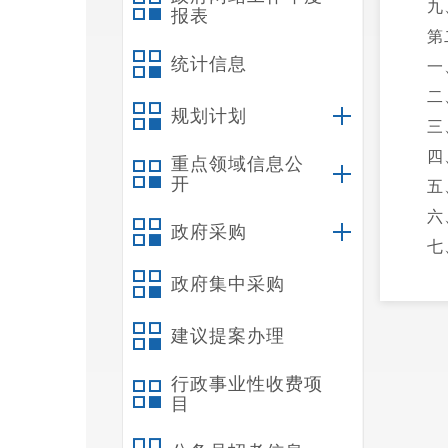
九
报表
第
统计信息
一
二
规划计划
三
四
重点领域信息公
开
五
六
政府采购
七
八
政府集中采购
九
建议提案办理
十
十
行政事业性收费项
十
目
十