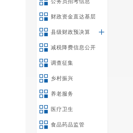
公务员招考信息
十
十
财政资金直达基层
十
十
县级财政预决算
减税降费信息公开
禄
一
调查征集
（
（
乡村振兴
案，组
资，人
养老服务
（
医疗卫生
的管理
（
食品药品监管
工作，