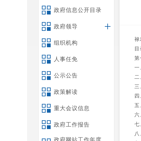
政府信息公开目录
政府领导
禄
组织机构
目
第
人事任免
一
公示公告
二
三
政策解读
四
五
重大会议信息
六
政府工作报告
七
八
政府网站工作年度