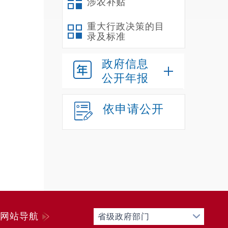
涉农补贴
提高我
设，不
重大行政决策的目
录及标准
功能内
二
政府信息
我
公开年报
额补助
个。截
依申请公开
在
人，其
离
车
三
（
2
网站导航
省级政府部门
金0.