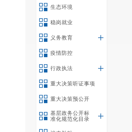
4
生态环境
5
6
稳岗就业
（
义务教育
我
事务办
疫情防控
政执法
所
行政执法
（
2
重大决策听证事项
坚持大
重大决策预公开
盘至则
建更具
基层政务公开标
升级、
准化规范化目录
准发力