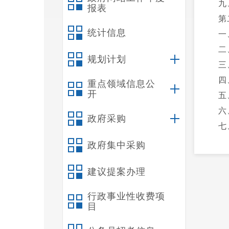
九
报表
第
统计信息
一
二
规划计划
三
四
重点领域信息公
开
五
六
政府采购
七
八
政府集中采购
九
建议提案办理
十
十
行政事业性收费项
十
目
十