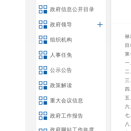
政府信息公开目录
政府领导
禄
组织机构
目
第
人事任免
一
公示公告
二
三
政策解读
四
五
重大会议信息
六
政府工作报告
七
八
政府网站工作年度