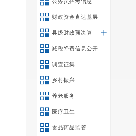
公务员招考信息
十
十
财政资金直达基层
十
十
县级财政预决算
减税降费信息公开
禄
一
调查征集
（
1
乡村振兴
好招商
2
养老服务
的管理
医疗卫生
3
维护一
食品药品监管
罪，维