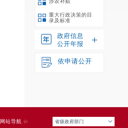
涉农补贴
4、实
念，打
重大行政决策的目
录及标准
移兜牢
众。6
政府信息
安全格
公开年报
满意服
干，以
依申请公开
二
我
额补助
个。截
在
人，其
离
网站导航
省级政府部门
车