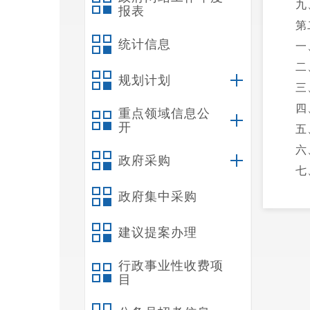
九
报表
第
统计信息
一
二
规划计划
三
四
重点领域信息公
开
五
六
政府采购
七
八
政府集中采购
九
建议提案办理
十
十
行政事业性收费项
十
目
十