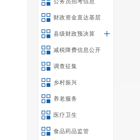
公务员招考信息
十
十
财政资金直达基层
十
十
县级财政预决算
减税降费信息公开
禄
一
调查征集
（
1
乡村振兴
2
作；
养老服务
3
医疗卫生
金，增
4
食品药品监管
5