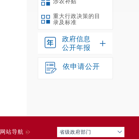
涉农补贴
（
1
重大行政决策的目
录及标准
展根本
一方面
政府信息
田建设
公开年报
方向，
范村建
依申请公开
一二三
制，持
2
打造”
入持久
组提升
见效，
网站导航
省级政府部门
争取石