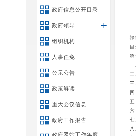
政府信息公开目录
政府领导
禄
组织机构
目
第
人事任免
一
公示公告
二
三
政策解读
四
五
重大会议信息
六
政府工作报告
七
八
政府网站工作年度