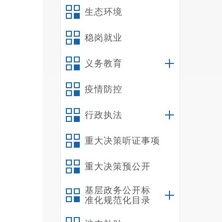
（
生态环境
我
事务办
稳岗就业
个，分
义务教育
1
2
疫情防控
3
4
行政执法
5
6
重大决策听证事项
7
重大决策预公开
8
9
基层政务公开标
1
准化规范化目录
1