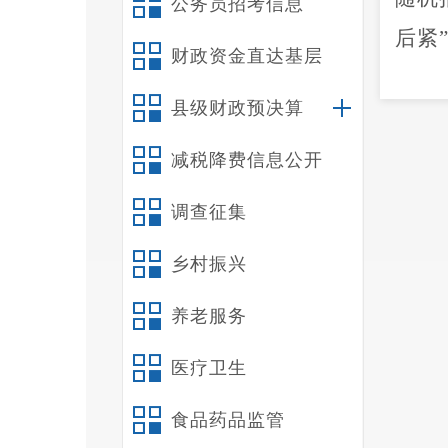
公务员招考信息
后紧
财政资金直达基层
县级财政预决算
项应
坚决
减税降费信息公开
调查征集
机、
乡村振兴
式，
养老服务
事
”
医疗卫生
相关
食品药品监管
知书