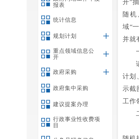
开
”
报表
随机
统计信息
域
“
规划计划
并就
重点领域信息公
开
政府采购
计划
政府集中采购
示截
工作
建议提案办理
行政事业性收费项
目
随机