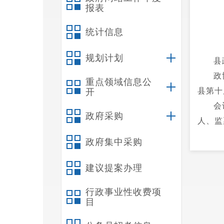
报表
统计信息
规划计划
县
政
重点领域信息公
县第十
开
会
政府采购
人、监
（草案
政府集中采购
县第十
苗族自
建议提案办理
政协禄
行政事业性收费项
通过政
目
道组 