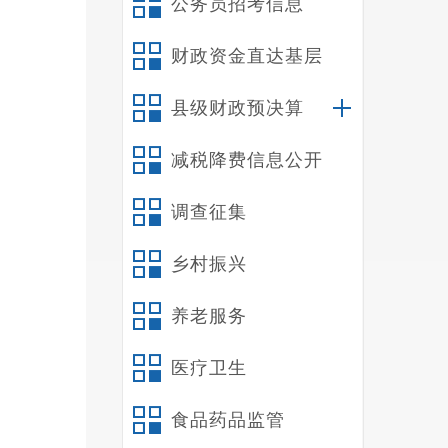
公务员招考信息
县两会
委工作
财政资金直达基层
带头讲
县级财政预决算
成会议
杨
减税降费信息公开
把党的
委、县
调查征集
作安排
五届十
乡村振兴
作，深
养老服务
禄劝高
策部署
医疗卫生
矩、守
密纪律
食品药品监管
肃查处