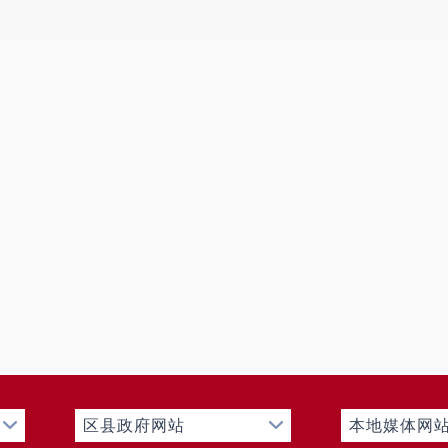
手机
姓名
工作电
单位联系人
话
手机
本单位自愿加入禄劝彝
章程，愿为禄劝彝族苗族自
单位声明
法人代表签名：
年 月 日
慈善协会
（盖 章）：年 月 日
审核意见
区县政府网站
本地媒体网