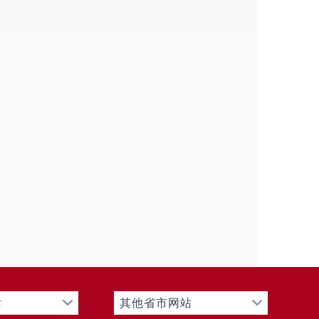
邮箱
性别
部门
职务
邮箱
族苗族自治县慈善协会，承认其
治县慈善事业贡献一份力量。
站
其他省市网站