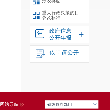
涉农补贴
各村
重大行政决策的目
开及
录及标准
化上
政府信息
监督
公开年报
督、
依申请公开
作为
政府
开工
的操
宣传
例的
网站导航
省级政府部门