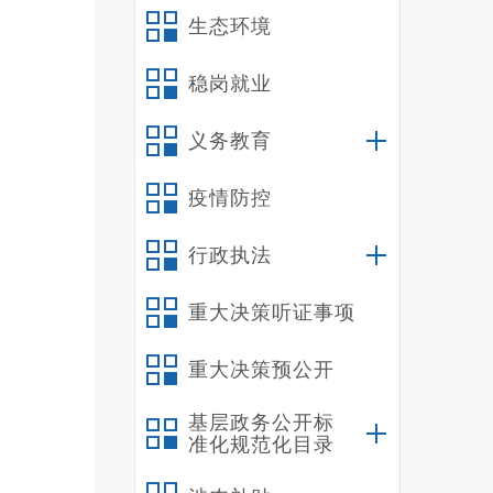
长复
生态环境
稳岗就业
护好
义务教育
点公
用和
疫情防控
介，
行政执法
劝
”
重大决策听证事项
组，
重大决策预公开
度，
基层政务公开标
的职
准化规范化目录
二是