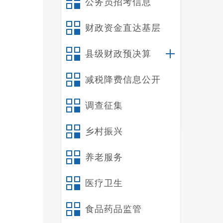
公务员招考信息
过县
财政资金直达基层
条例
县级财政预决算
善政
同时
减税降费信息公开
办公
调查征集
年通
乡村振兴
长为
养老服务
政府
医疗卫生
具体
食品药品监管
制度