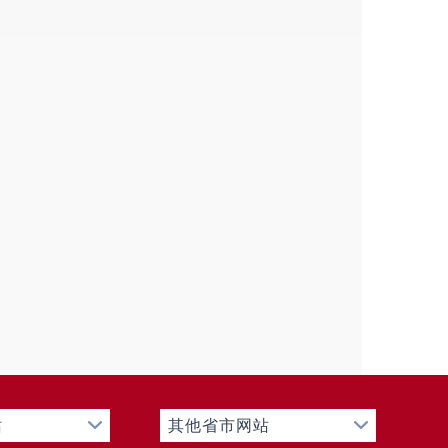
项
年废止件数
现行有效件数
0
0
0
0
项
处理决定数量
1358
项
处理决定数量
29
0
项
金额（单位：万元）
0
站
其他省市网站