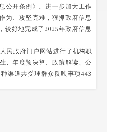
息公开条例》。进一步加大工作
作为、攻坚克难，狠抓政府信息
，较好地完成了
2025
年政府信息
人民政府门户网站进行了
机构职
生、
年度预决算、政策解读、公
各种渠道共受理群众
反映事项
443
长热线交办件
333
件，电话反映
群众对处理结果普遍表示满意
。
卫健局在禄劝彝族苗族自治县人
治县卫生健康局政府信息公开指
相关流程，方便公民、法人和其