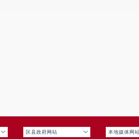
第二十条第（一）
信息内容
本年制发件数
本
0
规章
0
行政规范性文件
第二十条第（五）
信息内容
本年
行政许可
第二十条第（六）
信息内容
本年
行政处罚
行政强制
第二十条第（八）
信息内容
本年收费
行政事业性收费
三、
收到和处理政府信息公开申请情况
区县政府网站
本地媒体网