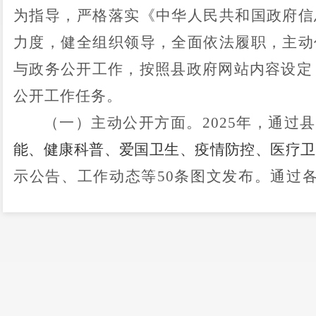
为指导，严格落实《中华人民共和国政府信
力度，健全组织领导，全面依法履职，主动
与政务公开工作，按照县政府网站内容设定
公开工作任务。
（一）
主动公开方面。
202
5
年，
通
过县
能
、
健康科普、爱国卫生、
疫情防控、医疗卫
示公告、工作动态等
50
条图文发布
。
通过
件，其中：云南省信访平台
10
件、
12345
市
件：
100
件，所有信访件均得到妥善处理，
（二）依申请公开方面。
按照要求，县
民政府网站上发布
了
《禄劝彝族苗族自
南》，明确了依申请公开信息的受理渠道和