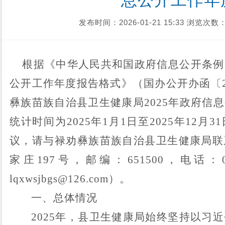
息公开工作年
发布时间：2026-01-21 15:33
浏览次数：
根据《中华人民共和国政府信息公开条例
公开工作年度报告格式》（国办公开办函〔
彝族
苗族
自治县卫生健康局
2025
年政府信息
统计时间为
2025
年
1
月
1
日至
2025
年
12
月
31
议，请与禄劝彝族苗族自治县卫生健康局联
家庄
197
号，邮编：
651500
，电话：
lqxwsjbgs@126.com
）。
一、总体情况
2025
年，县卫生健康局始终坚持以习近