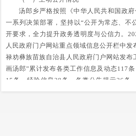
汤郎乡
严格按照《中华人民共和国政府
一系列决策部署，
坚持以
“
公开为常态、不
开要求，全力提升政务透明度与公信力。
20
人民政府
门户网站重点领域信息公开栏中发
禄劝彝族苗族自治县
人民政府门户网站发布
画汤郎
”
累计
发布各类工作信息及动态
117
条
15
条、经验信息
28
条、各类公告提示
26
条
盖了概况信息、法规文件、发展规划、工作
定范围，确保公众能够及时、便捷地获取政
（二）依申请公开情况
汤郎乡
依法规范依申请公开工作流程，