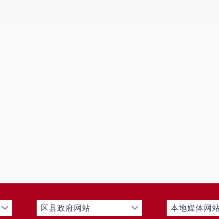
第二十条第（一）
信息内容
本年制发件数
本
0
规章
0
行政规范性文件
第二十条第（五）
信息内容
本年
行政许可
第二十条第（六）
信息内容
本年
行政处罚
行政强制
第二十条第（八）
信息内容
本年收费
行政事业性收费
区县政府网站
本地媒体网
三、收到和处理政府信息公开申请情况