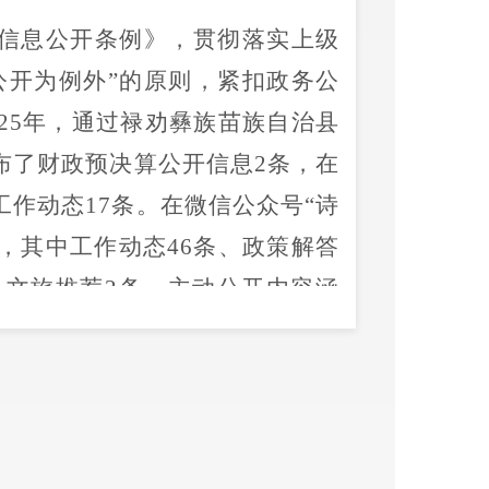
信息公开条例》
，
贯彻落实上级
公开为例外
”
的原则，紧扣政务公
25
年
，
通过
禄劝彝族苗族自治县
布了财政预决算公开信息
2
条，在
工作动态
17
条。在微信公众号
“
诗
，
其中工作动态
46
条、政策解答
、文旅推荐
2
条。
主动公开内容涵
动态、财经信息、公共服务等法
府信息。
畅通申请渠道（邮政寄送、网站