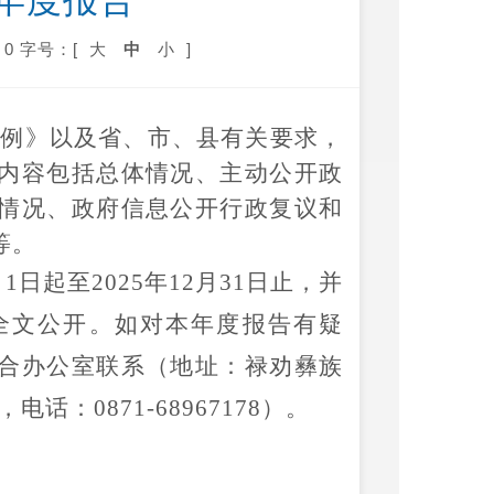
年度报告
0
字号：[
大
中
小
]
条例》以及省、市、县有关要求，
内容包括
总体情况、主动公开政
情况、政府信息公开行政复议和
等。
月
1
日起至
2025
年
12
月
31
日止，并
全文公开。如对本年度报告有疑
合办公室联系（地址：
禄劝彝族
，电话：
0871-68967178
）。