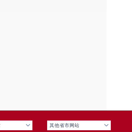
项
年废止件数
现行有效件数
0
0
0
0
项
处理决定数量
0
项
处理决定数量
0
0
项
金额（单位：万元）
0
站
其他省市网站