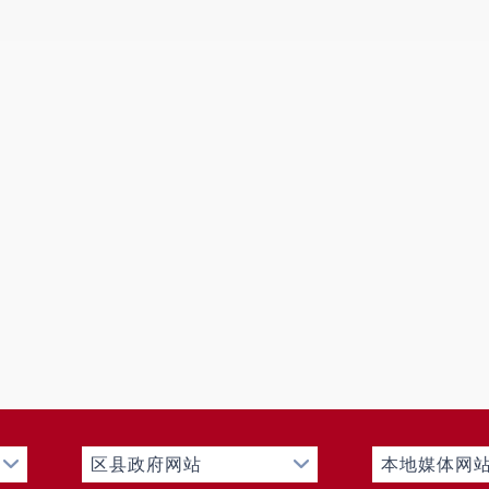
二、主动公开政府信息情况
第二十条第（一）
信息内容
本年制发件数
本
0
规章
0
行政规范性文件
第二十条第（五）
信息内容
本年
行政许可
第二十条第（六）
信息内容
本年
行政处罚
行政强制
第二十条第（八）
信息内容
本年收费
行政事业性收费
区县政府网站
本地媒体网