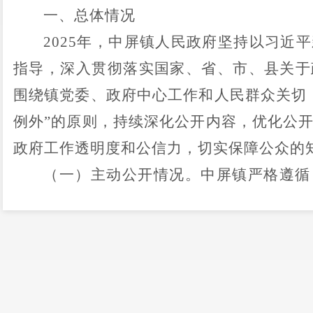
一、总体情况
2025
年，中屏镇人民政府坚持以习近平
指导，深入贯彻落实国家、省、市、县关于
围绕镇党委、政府中心工作和人民群众关切
例外
”
的原则，持续深化公开内容，优化公
政府工作透明度和公信力，切实保障公众的
（一）主动公开情况。
中屏
镇
严格遵循
依法、及时、准确地主动公开政府信息。
站
“
乡镇动态
”“
重点领域信息公开
”
等栏目，
盖机构职能、政策文件（转发及本级制定的
政预决算、乡村振兴项目实施、社会救助、
整治等重点领域。同时，积极利用
“
飞雁中