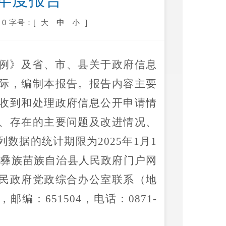
年度报告
0
字号：[
大
中
小
]
例》
及省、市、县关于政府信息
际，编制本报告。报告内容主要
收到和处理政府信息公开申请情
、存在的主要问题及改进情况、
列数据的统计期限为
2025
年
1
月
1
劝彝族苗族自治县人民政府门户网
民政府党政综合办公室联系（地
，邮编：
65150
4
，电话：
0871-