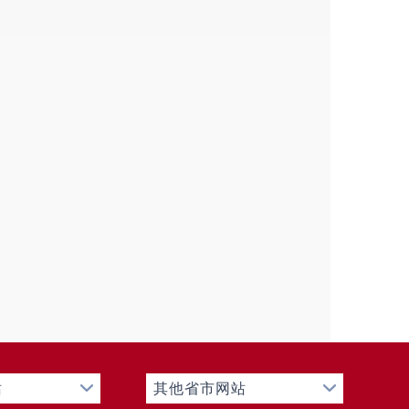
项
年废止件数
现行有效件数
0
0
0
0
项
处理决定数量
0
项
处理决定数量
0
0
项
金额（单位：万元）
0
站
其他省市网站