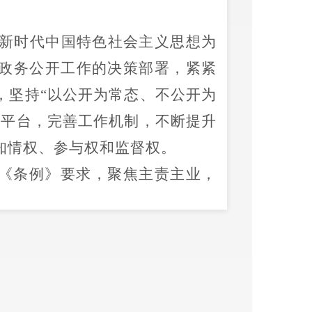
新时代中国特色社会主义思想为
政务公开工作的决策部署，紧紧
，坚持
“
以公开为常态、不公开为
开平台，完善工作机制，不断提升
知情权、参与权和监督权。
《条例》要求，聚焦主责主业，
全年通过禄劝县人民政府门户网
主动公开各类信息
41
条，内容涵
通知、方案等）、工作动态、财
涉农补贴、安全生产、人居环境
屏
”
微信公众号等政务新媒体平