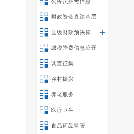
公务员招考信息
置、
范、
财政资金直达基层
开条
县级财政预决算
减税降费信息公开
栏，
调查征集
进公
乡村振兴
便捷
养老服务
医疗卫生
改，
食品药品监管
力，