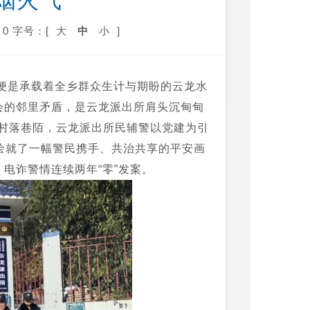
烟火气
0
字号：[
大
中
小
]
便是承载着全乡群众生计与期盼的云龙水
会的邻里矛盾，是云龙派出所肩头沉甸甸
村落巷陌，云龙派出所民辅警以党建为引
绘就了一幅警民携手、共治共享的平安画
，电诈警情连续两年“零”发案。