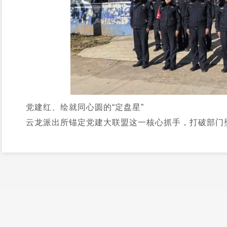
党建红、绘就同心圆的“定盘星”
云龙派出所锚定党建大联盟这一核心抓手，打破部门
府、7个村委会及乡贤代表等多方力量，构建起“资源共享
们坚持“党建引领警务，警务服务民生”的理念，将党支部
一线，让党旗在云龙的青山绿水间高高飘扬。所里的党员
状，带头参与矛盾纠纷调解，带头走访帮扶困难群众，用“
人尽责”的强大合力。通过党建联盟开展政治理论宣讲32场
策方针传递到水库边、村寨里，筑牢库区群众思想共识的“