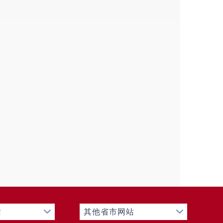
水源、家事等产生矛盾。小事不管，就可能
的重中之重，整合司法所、村委会、乡贤
、大事不出乡、矛盾不上交”的底线。我们深
心、揣着耐心，走进村民家中，坐在农家
家的婆媳矛盾，王家的灌溉用水争执，都
标”队伍，让宗教长老、热心大妈、老党
入化解。一句“老表，有事好好说”，一杯热
村落。一年来，我们共化解各类矛盾纠纷
站
其他省市网站