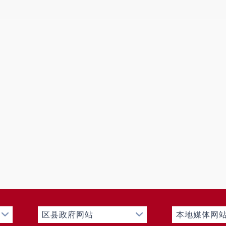
调解暖、同心圆里的“黏合剂”
水库周边有7个村委会，村民邻里之间难免因土地、
酿成大事。云龙派出所将矛盾纠纷联调联化作为平安建设
等调解力量，建立“警民联调”工作站，守牢“小事不出村
知，调解矛盾不能只讲法理，更要讲情理。民辅警带着真
小院，听家长里短，解心结和疙瘩。张家的地界纠纷，李
在一次次促膝长谈中烟消云散。我们还发动“邻里守望红袖
员成为“移动调解员”，及时发现苗头性问题，第一时间介
茶，一番劝解，让邻里隔阂消弭于无形，让和睦友爱重回
39起，调解成功率达到98%以上。
区县政府网站
本地媒体网