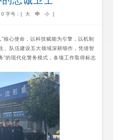
心的忠诚卫士
0
字号：[
大
中
小
]
人”核心使命，以科技赋能为引擎，以机制
生、队伍建设五大领域深耕细作，凭借智
务”的现代化警务模式，各项工作取得标志