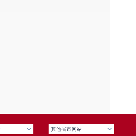
引导、近端处置”闭环管控体系，全年高
站
其他省市网站