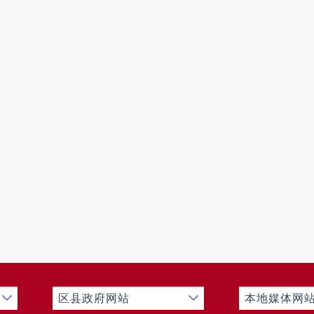
应急救援等单位建立联勤联动机制，构建“远端分流、中端
效处置突发情况40余起，协同化解交通拥堵20余次。
聚焦民生优化服务、打造温情执法窗口
区县政府网站
本地媒体网