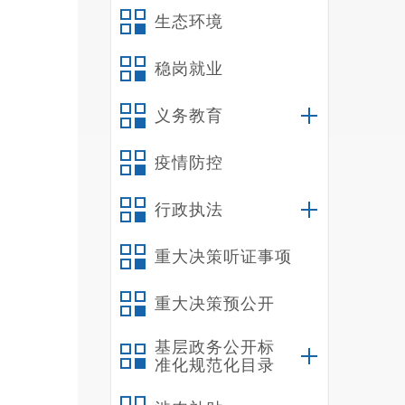
会计
生态环境
也发
稳岗就业
交接
列支
义务教育
二、
疫情防控
和草
行政执法
重大决策听证事项
范创
重大决策预公开
大。
基层政务公开标
准化规范化目录