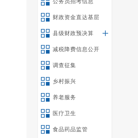
公务员招考信息
算报
财政资金直达基层
初结
县级财政预决算
涉及
减税降费信息公开
调查征集
债合
6,811
乡村振兴
10,0
养老服务
医疗卫生
导下
基础
食品药品监管