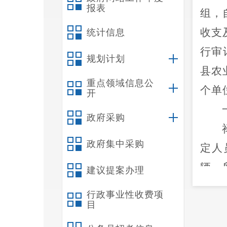
报表
组，
收支
统计信息
行审
规划计划
县农
重点领域信息公
个
单
开
政府采购
政府集中采购
定人
辆。
建议提案办理
年末
行政事业性收费项
目
元，