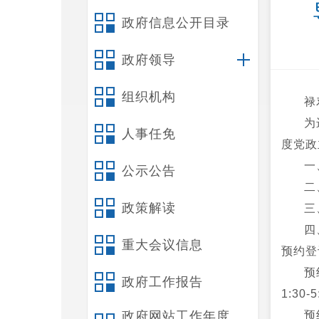
政府信息公开目录
政府领导
组织机构
禄
为
人事任免
度党政
一
公示公告
二
政策解读
三
四
重大会议信息
预约登
预
政府工作报告
1:30-
政府网站工作年度
预