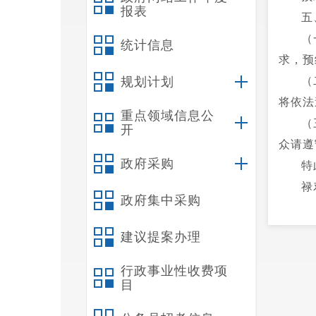
报表
五
（
统计信息
求，预
规划计划
（
将依法
重点领域信息公
（
开
众请遵
政府采购
特
禄
政府集中采购
2
建议提案办理
行政事业性收费项
目