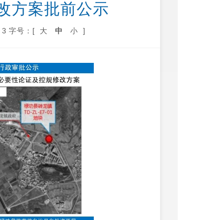
改方案批前公示
3
字号：[
大
中
小
]