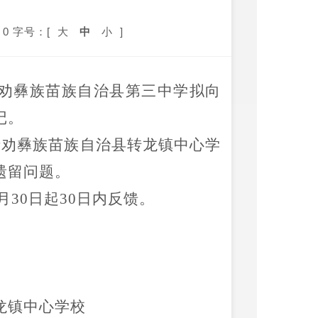
0
字号：[
大
中
小
]
劝彝族苗族自治县第三中学
拟向
记。
禄劝彝族苗族自治县转龙镇中心学
遗留问题
。
月
30
日起
30
日内反馈。
龙镇中心学校