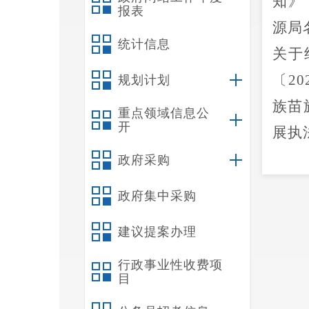
知》
报表
源局
统计信息
关于
〔
20
规划计划
族苗
重点领域信息公
开
展执
人民
政府采购
民共
政府集中采购
保护
建议提案办理
华人
等法
行政事业性收费项
目