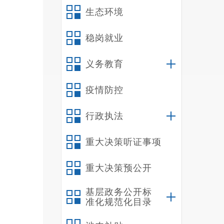
队不
生态环境
定代
稳岗就业
义务教育
执法
疫情防控
自治
行政执法
后果
重大决策听证事项
重大决策预公开
双方
基层政务公开标
法律
准化规范化目录
委托