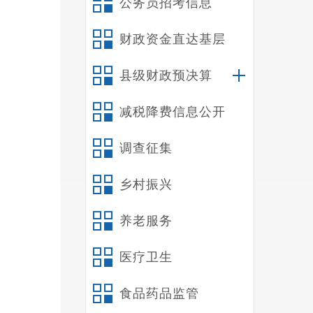
公务员招考信息
的行
财政资金直达基层
县级财政预决算
地类
减税降费信息公开
规程
调查征集
开采
乡村振兴
养老服务
治县
医疗卫生
苗族
食品药品监管
县自