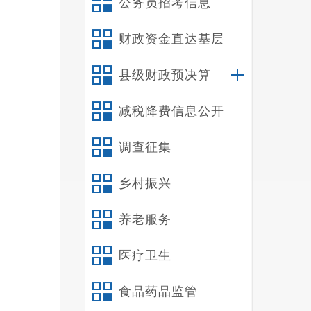
公务员招考信息
三
四
财政资金直达基层
第
一
县级财政预决算
二
减税降费信息公开
三
四
调查征集
五
六
乡村振兴
第
第
养老服务
一
医疗卫生
1
满意的
食品药品监管
2