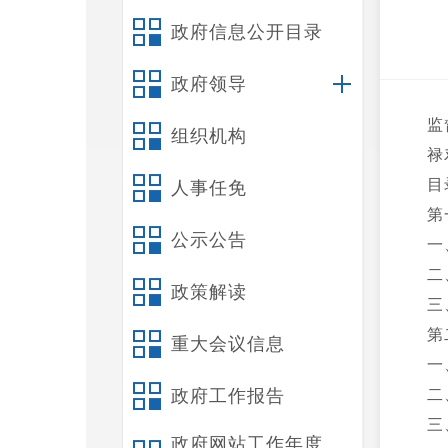
政府信息公开目录
政府领导
监
组织机构
禄
目
人事任免
第
公示公告
一
二
政策解读
三
第
重大会议信息
一
政府工作报告
二
三
政府网站工作年度