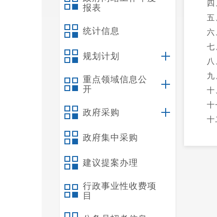
四
报表
五
统计信息
六
七
规划计划
八
九
重点领域信息公
开
十
十
政府采购
十
十
政府集中采购
十
建议提案办理
十
第
行政事业性收费项
一
目
二