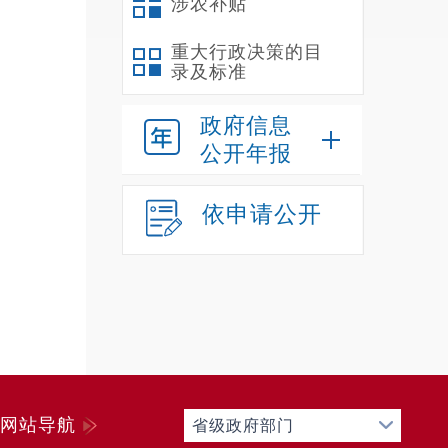
涉农补贴
人。
车
重大行政决策的目
录及标准
三
做
政府信息
成上级
公开年报
1
员参与
依申请公开
2
三是加
3
起，使
建良好
4
课，准
网站导航
省级政府部门
思”六