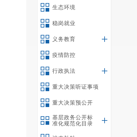
育法，
生态环境
完成好
二
稳岗就业
（
义务教育
我
室、总
疫情防控
我
（
行政执法
我
（
重大决策听证事项
我
重大决策预公开
管理人
我
基层政务公开标
年
准化规范化目录
养老保