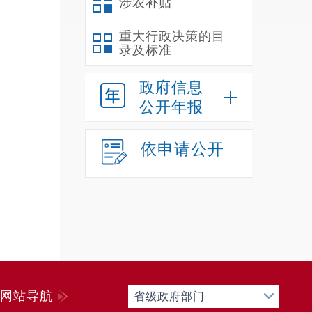
涉农补贴
1
2
重大行政决策的目
录及标准
3
4
政府信息
5
公开年报
6
7
依申请公开
8
9
1
1
1
1
纳
网站导航
省级政府部门
（