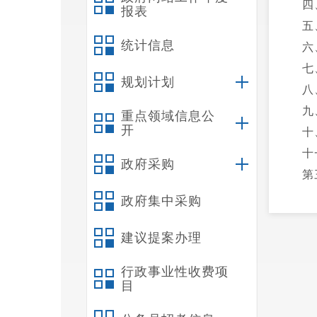
四
报表
五
统计信息
六
七
规划计划
八
九
重点领域信息公
开
十
十
政府采购
第
一
政府集中采购
二
建议提案办理
三
四
行政事业性收费项
第
目
一