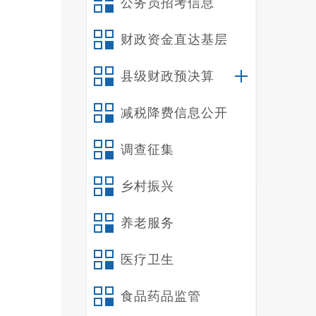
公务员招考信息
二
三
财政资金直达基层
四
五
县级财政预决算
六
减税降费信息公开
第
第
调查征集
一
（
乡村振兴
案，组
资，人
养老服务
（
医疗卫生
的管理
（
食品药品监管
工作，