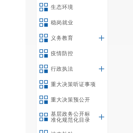
刑事犯
生态环境
（
资金，
稳岗就业
（
义务教育
树立社
（
疫情防控
二
（
行政执法
我
所
重大决策听证事项
政、社
重大决策预公开
站、城
（
基层政务公开标
纳
准化规范化目录
分别是