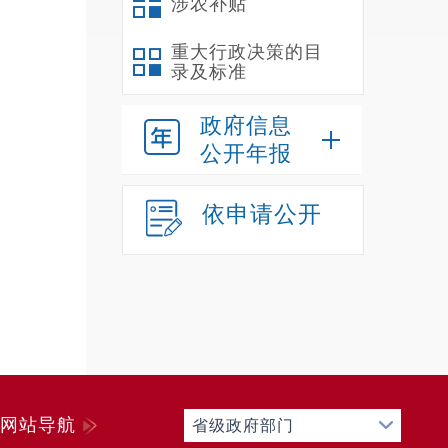
涉农补贴
4
课，准
重大行政决策的目
录及标准
思”六
5
政府信息
全知识
公开年报
通、活
6
依申请公开
科学谋
7
习，提
二
（
我
全办公
网站导航
省级政府部门
我