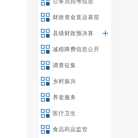
公务员招考信息
四
第
财政资金直达基层
一
二
县级财政预决算
三
减税降费信息公开
四
（
调查征集
（
（
乡村振兴
五
六
养老服务
第
医疗卫生
第
一
食品药品监管
（