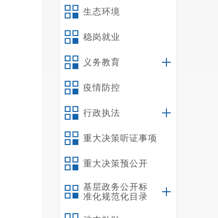
全
生态环境
源，优
和建设
稳岗就业
质量。
义务教育
（
2
疫情防控
量，优
人民满
行政执法
1
员参与
重大决策听证事项
2
重大决策预公开
设;三
3
基层政务公开标
起，使
准化规范化目录
社会、