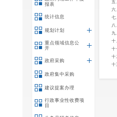
五
报表
六
统计信息
七
八
规划计划
九
十
重点领域信息公
开
十
十
政府采购
十
十
政府集中采购
十
建议提案办理
第
一
行政事业性收费项
二
目
三