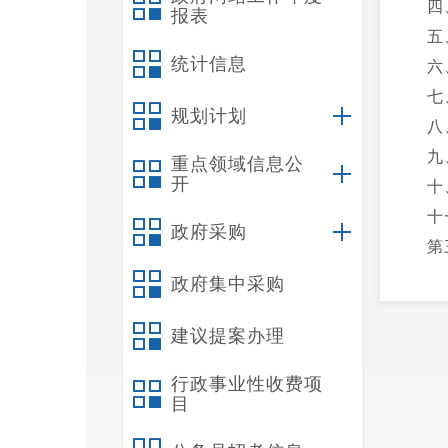
四
报表
五
统计信息
六
七
规划计划
八
九
重点领域信息公
开
十
十
政府采购
第
一
政府集中采购
二
建议提案办理
三
四
行政事业性收费项
第
目
一