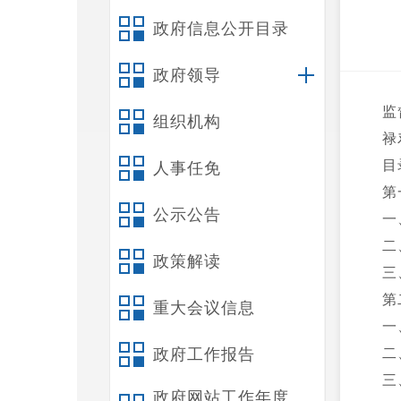
政府信息公开目录
政府领导
监
组织机构
禄
目
人事任免
第
公示公告
一
二
政策解读
三
第
重大会议信息
一
政府工作报告
二
三
政府网站工作年度