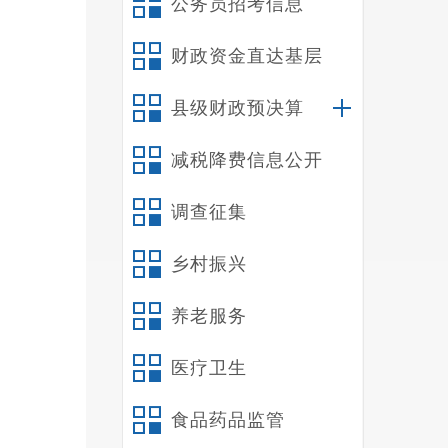
公务员招考信息
二
三
财政资金直达基层
四
五
县级财政预决算
六
减税降费信息公开
第
第
调查征集
一
（
乡村振兴
实
（
养老服务
1
医疗卫生
全和财
2
食品药品监管
住”。