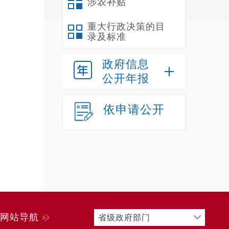
涉农补贴
年
养老保
重大行政决策的目
录及标准
1人。
车
政府信息
三
公开年报
第
（
依申请公开
本
算表》
本
出决算
本
行经费
本
网站导航
省级政府部门
公”经