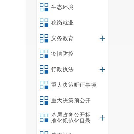
人抓的
生态环境
3
完善“
稳岗就业
生全面
义务教育
二
（
疫情防控
我
构。
行政执法
我
（
重大决策听证事项
我
重大决策预公开
（
我
基层政务公开标
理人员
准化规范化目录
我