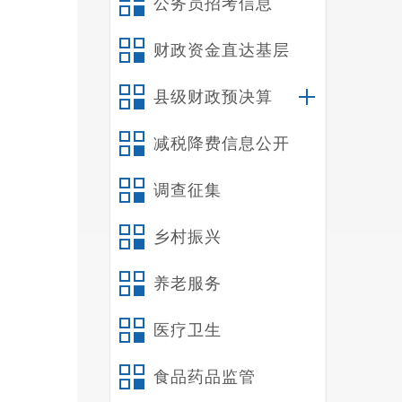
公务员招考信息
第
一
财政资金直达基层
二
三
县级财政预决算
四
减税降费信息公开
五
六
调查征集
第
第
乡村振兴
一
（
养老服务
禄
医疗卫生
疗及基
健康部
食品药品监管
导和乡