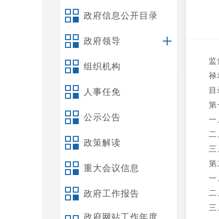
政府信息公开目录
政府领导
监
组织机构
禄
目
人事任免
第
公示公告
一
二
政策解读
三
第
重大会议信息
一
政府工作报告
二
三
政府网站工作年度