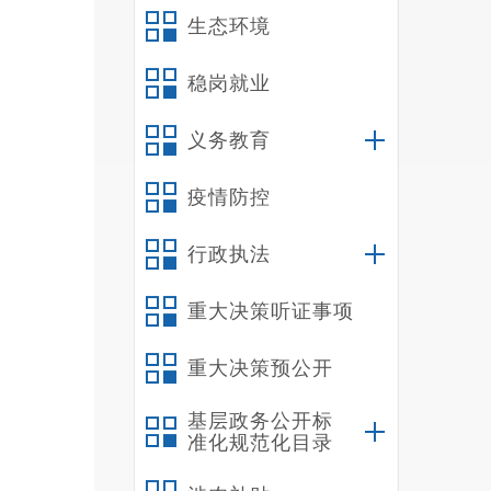
（
生态环境
2
人次7
稳岗就业
19.
义务教育
二
（
疫情防控
我
理科、
行政执法
我
（
重大决策听证事项
我
重大决策预公开
（
我
基层政务公开标
管理人
准化规范化目录
我