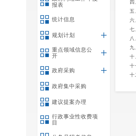
四
报表
五
统计信息
六
七
规划计划
八
九
重点领域信息公
开
十
十
政府采购
十
十
政府集中采购
第
建议提案办理
一
二
行政事业性收费项
三
目
四