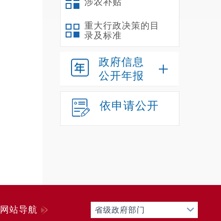
涉农补贴
年
养老保
重大行政决策的目
录及标准
车
第
政府信息
（
公开年报
第
一
依申请公开
禄
627
301
0.0
6.06
与
6780
网站导航
省级政府部门
增长1